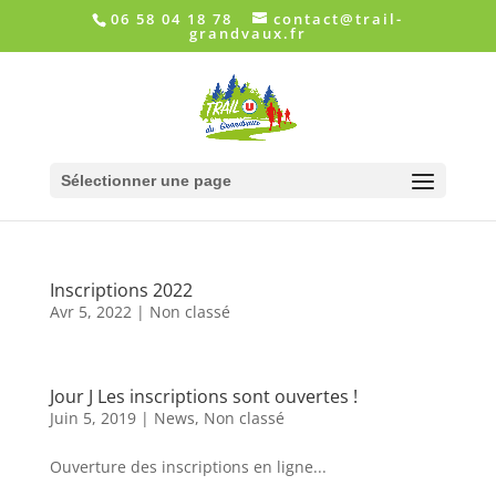
06 58 04 18 78
contact@trail-
grandvaux.fr
Sélectionner une page
Inscriptions 2022
Avr 5, 2022
|
Non classé
Jour J Les inscriptions sont ouvertes !
Juin 5, 2019
|
News
,
Non classé
Ouverture des inscriptions en ligne...