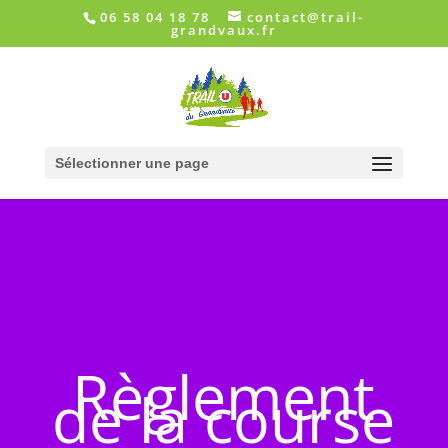
06 58 04 18 78
contact@trail-
grandvaux.fr
Sélectionner une page
Règlement
de la course