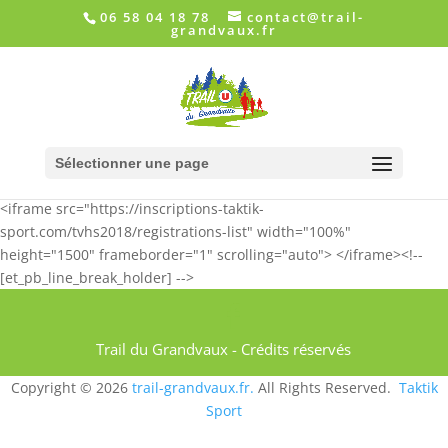
06 58 04 18 78
contact@trail-
grandvaux.fr
Sélectionner une page
<iframe src="https://inscriptions-taktik-
sport.com/tvhs2018/registrations-list" width="100%"
height="1500" frameborder="1" scrolling="auto"> </iframe><!--
[et_pb_line_break_holder] -->
Trail du Grandvaux - Crédits réservés
Copyright © 2026
trail-grandvaux.fr.
All Rights Reserved.
Taktik
Sport